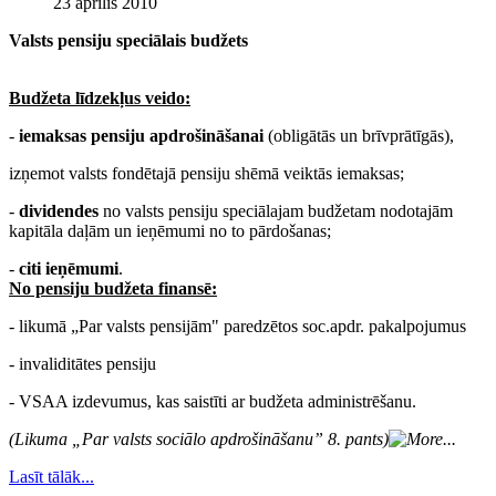
23 aprīlis 2010
Valsts pensiju speciālais budžets
Budžeta līdzekļus veido:
-
iemaksas pensiju apdrošināšanai
(obligātās un brīvprātīgās),
izņemot valsts fondētajā pensiju shēmā veiktās iemaksas;
-
dividendes
no valsts pensiju speciālajam budžetam nodotajām
kapitāla daļām un ieņēmumi no to pārdošanas;
-
citi ieņēmumi
.
No pensiju budžeta finansē:
- likumā „Par valsts pensijām" paredzētos soc.apdr. pakalpojumus
- invaliditātes pensiju
- VSAA izdevumus, kas saistīti ar budžeta administrēšanu.
(Likuma „Par valsts sociālo apdrošināšanu” 8. pants)
Lasīt tālāk...