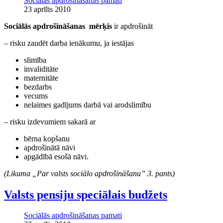
Sociālās apdrošināšanas pamati
23 aprīlis 2010
Sociālās apdrošināšanas mērķis
ir apdrošināt
– risku zaudēt darba ienākumu, ja iestājas
slimība
invaliditāte
maternitāte
bezdarbs
vecums
nelaimes gadījums darbā vai arodslimību
– risku izdevumiem sakarā ar
bērna kopšanu
apdrošinātā nāvi
apgādībā esošā nāvi.
(Likuma „Par valsts sociālo apdrošināšanu” 3. pants)
Valsts pensiju speciālais budžets
Sociālās apdrošināšanas pamati