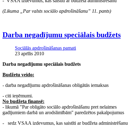
- VSAA izdevumus, kas saistīti ar budžeta administrēšanu
(Likuma „Par valsts sociālo apdrošināšanu” 11. pants)
Darba negadījumu speciālais budžets
Sociālās apdrošināšanas pamati
23 aprīlis 2010
Darba negadījumu speciālais budžets
Budžetu veido:
- darba negadījumu apdrošināšanas obligātās iemaksas
- citi ieņēmumi.
No budžeta finansē:
- likumā "Par obligāto sociālo apdrošināšanu pret nelaimes
gadījumiem darbā un arodslimībām" paredzētos pakalpojumus
- sedz VSAA izdevumus, kas saistīti ar budžeta administrēšanu