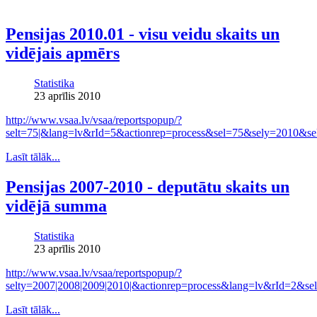
Pensijas 2010.01 - visu veidu skaits un
vidējais apmērs
Statistika
23 aprīlis 2010
http://www.vsaa.lv/vsaa/reportspopup/?
selt=75|&lang=lv&rId=5&actionrep=process&sel=75&sely=2010&s
Lasīt tālāk...
Pensijas 2007-2010 - deputātu skaits un
vidējā summa
Statistika
23 aprīlis 2010
http://www.vsaa.lv/vsaa/reportspopup/?
selty=2007|2008|2009|2010|&actionrep=process&lang=lv&rId=2&
Lasīt tālāk...