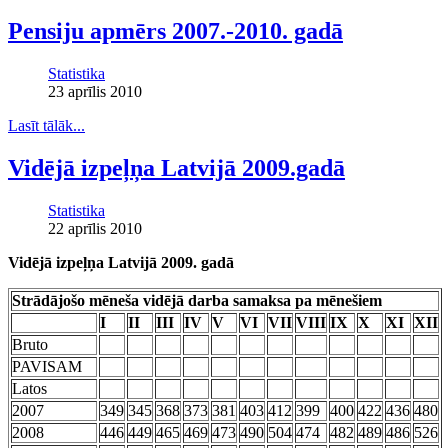
Pensiju apmērs 2007.-2010. gadā
Statistika
23 aprīlis 2010
Lasīt tālāk...
Vidējā izpeļņa Latvijā 2009.gadā
Statistika
22 aprīlis 2010
Vidējā izpeļņa Latvijā 2009. gadā
Strādājošo mēneša vidējā darba samaksa pa mēnešiem
I
II
III
IV
V
VI
VII
VIII
IX
X
XI
XII
Bruto
PAVISAM
Latos
2007
349
345
368
373
381
403
412
399
400
422
436
480
2008
446
449
465
469
473
490
504
474
482
489
486
526