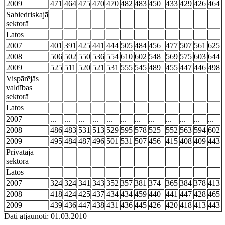
2009
471
464
475
470
470
482
483
450
433
429
426
464
Sabiedriskajā
sektorā
Latos
2007
401
391
425
441
444
505
484
456
477
507
561
625
2008
506
502
550
536
554
610
602
548
569
575
603
644
2009
525
511
520
521
531
555
545
489
455
447
446
498
Vispārējās
valdības
sektorā
Latos
2007
...
...
...
...
...
...
...
...
...
...
...
...
2008
486
483
531
513
529
595
578
525
552
563
594
602
2009
495
484
487
496
501
531
507
456
415
408
409
443
Privātajā
sektorā
Latos
2007
324
324
341
343
352
357
381
374
365
384
378
413
2008
418
424
425
437
434
434
459
440
441
447
428
465
2009
439
436
447
438
431
436
445
426
420
418
413
443
Dati atjaunoti: 01.03.2010