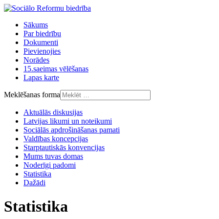
Sākums
Par biedrību
Dokumenti
Pievienojies
Norādes
15.saeimas vēlēšanas
Lapas karte
Meklēšanas forma
Aktuālās diskusijas
Latvijas likumi un noteikumi
Sociālās apdrošināšanas pamati
Valdības koncepcijas
Starptautiskās konvencijas
Mums tuvas domas
Noderīgi padomi
Statistika
Dažādi
Statistika