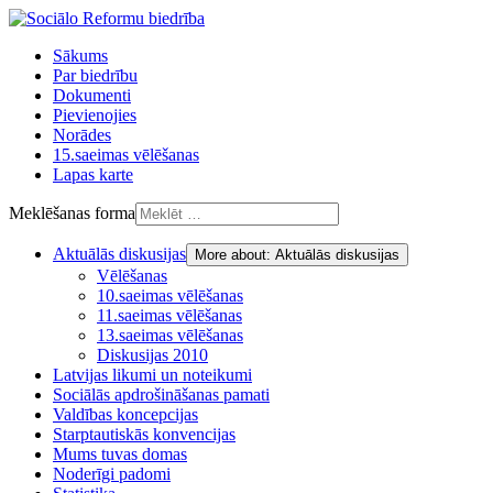
Sākums
Par biedrību
Dokumenti
Pievienojies
Norādes
15.saeimas vēlēšanas
Lapas karte
Meklēšanas forma
Aktuālās diskusijas
More about: Aktuālās diskusijas
Vēlēšanas
10.saeimas vēlēšanas
11.saeimas vēlēšanas
13.saeimas vēlēšanas
Diskusijas 2010
Latvijas likumi un noteikumi
Sociālās apdrošināšanas pamati
Valdības koncepcijas
Starptautiskās konvencijas
Mums tuvas domas
Noderīgi padomi