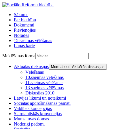
Sākums
Par biedrību
Dokumenti
Pievienojies
Norādes
15.saeimas vēlēšanas
Lapas karte
Meklēšanas forma
Aktuālās diskusijas
More about: Aktuālās diskusijas
Vēlēšanas
10.saeimas vēlēšanas
11.saeimas vēlēšanas
13.saeimas vēlēšanas
Diskusijas 2010
Latvijas likumi un noteikumi
Sociālās apdrošināšanas pamati
Valdības koncepcijas
Starptautiskās konvencijas
Mums tuvas domas
Noderīgi padomi