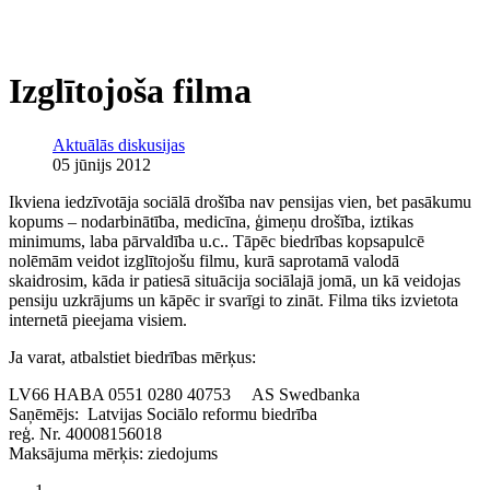
Izglītojoša filma
Aktuālās diskusijas
05 jūnijs 2012
Ikviena iedzīvotāja sociālā drošība nav pensijas vien, bet pasākumu
kopums – nodarbinātība, medicīna, ģimeņu drošība, iztikas
minimums, laba pārvaldība u.c.. Tāpēc biedrības kopsapulcē
nolēmām veidot izglītojošu filmu, kurā saprotamā valodā
skaidrosim, kāda ir patiesā situācija sociālajā jomā, un kā veidojas
pensiju uzkrājums un kāpēc ir svarīgi to zināt. Filma tiks izvietota
internetā pieejama visiem.
Ja varat, atbalstiet biedrības mērķus:
LV66 HABA 0551 0280 40753 AS Swedbanka
Saņēmējs: Latvijas Sociālo reformu biedrība
reģ. Nr. 40008156018
Maksājuma mērķis: ziedojums